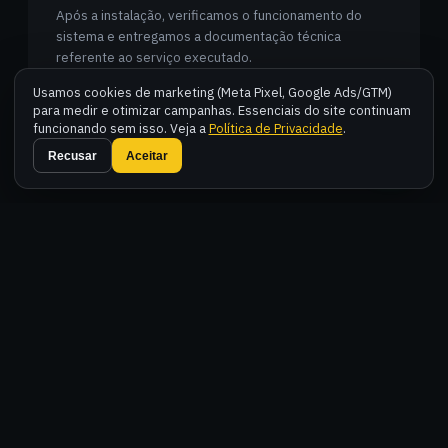
Após a instalação, verificamos o funcionamento do
sistema e entregamos a documentação técnica
referente ao serviço executado.
Usamos cookies de marketing (Meta Pixel, Google Ads/GTM)
para medir e otimizar campanhas. Essenciais do site continuam
funcionando sem isso. Veja a
Política de Privacidade
.
Fal
Recusar
Aceitar
COMPARAÇÃO
BANCO DE CAPACITORES FIXO OU
AUTOMÁTICO:
QUAL O CORRETO PARA SUA
INSTALAÇÃO?