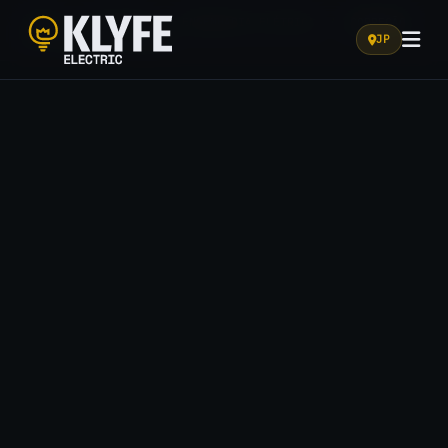
HOME
/
SOLUÇÕES
/
ENGENHARIA ELÉTRICA
/
CORREÇÃO
DE FATOR DE POTÊNCIA
JP
Klyfe Electric