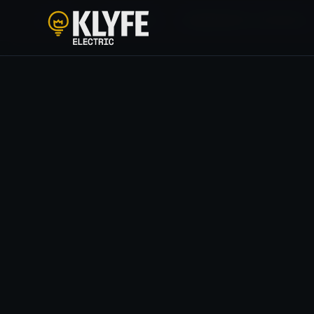
HOME
/
SOLUÇÕES
/
ENGENHARIA ELÉTRICA
Klyfe Electric