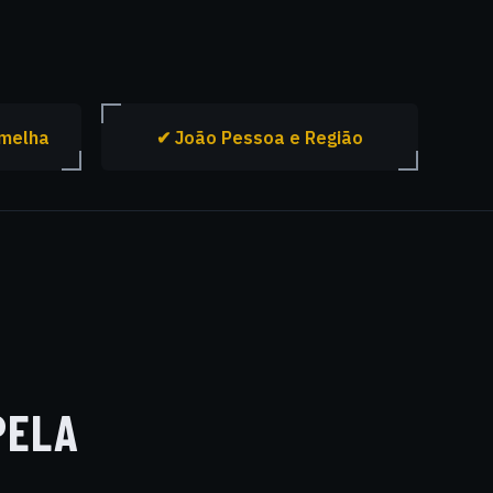
rmelha
✔ João Pessoa e Região
PELA