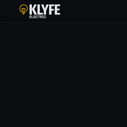
HOME
/
SOLUÇÕES
/
ENGENHARIA ELÉTRICA
Klyfe Electric