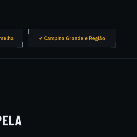
rmelha
✔ Campina Grande e Região
PELA