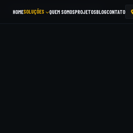
/
LAUDOS ELÉTRICOS EM CAMPINA GRANDE
SOLUÇÕES
HOME
QUEM SOMOS
PROJETOS
BLOG
CONTATO