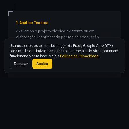
1. Análise Técnica
Avaliamos o projeto elétrico existente ou em
elaboração, identificando pontos de adequação
exigidos pela Energisa e pelas normas técnicas
Usamos cookies de marketing (Meta Pixel, Google Ads/GTM)
aplicáveis.
para medir e otimizar campanhas. Essenciais do site continuam
funcionando sem isso. Veja a
Política de Privacidade
.
Fal
Recusar
Aceitar
2. Adequação e Documentação
Elaboramos ou adequamos diagramas unifilares,
memorial descritivo, memorial de cálculo e demais
documentos exigidos pela concessionária.