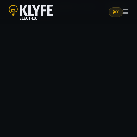
HOME
/
SOLUÇÕES
/
ENGENHARIA ELÉTRICA
/
APROVAÇÃO
DE PROJETO NA ENERGISA
CG
Klyfe Electric