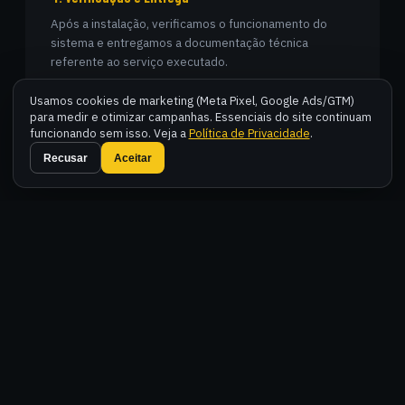
Após a instalação, verificamos o funcionamento do
sistema e entregamos a documentação técnica
referente ao serviço executado.
Usamos cookies de marketing (Meta Pixel, Google Ads/GTM)
para medir e otimizar campanhas. Essenciais do site continuam
funcionando sem isso. Veja a
Política de Privacidade
.
Fal
Recusar
Aceitar
COMPARAÇÃO
BANCO DE CAPACITORES FIXO OU
AUTOMÁTICO:
QUAL O CORRETO PARA SUA