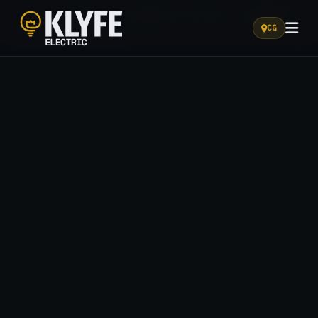
HOME
/
SOLUÇÕES
/
ENGENHARIA ELÉTRICA
/
CORREÇÃO
DE FATOR DE POTÊNCIA
CG
Klyfe Electric