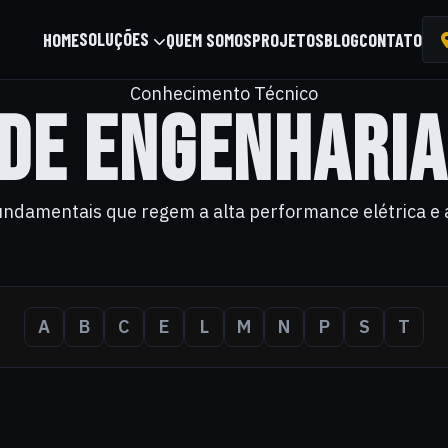
SOLUÇÕES
HOME
QUEM SOMOS
PROJETOS
BLOG
CONTATO
Conhecimento Técnico
DE ENGENHARIA
ndamentais que regem a alta performance elétrica e 
A
B
C
E
L
M
N
P
S
T