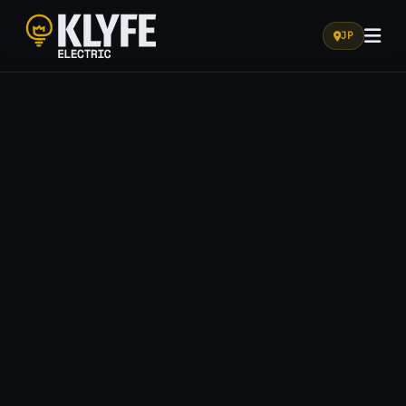
HOME
/
SOLUÇÕES
/
ENGENHARIA ELÉTRICA
/
MANUTENÇÃO
DE SUBESTAÇÃO EM JOÃO PESSOA
JP
Klyfe Electric