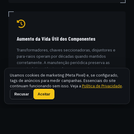
Aumento da Vida Útil dos Componentes
Transformadores, chaves seccionadoras, disjuntores e
para-raios operam por décadas quando mantidos
corretamente. A manutenção periódica preserva as
características técnicas dos componentes e posterga a
necessidade de substituição.
Usamos cookies de marketing (Meta Pixel) e, se configurado,
tags de anúncios para medir campanhas. Essenciais do site
continuam funcionando sem isso. Veja a
Política de Privacidade
.
Fal
Recusar
Aceitar
FLUXO DE TRABALHO