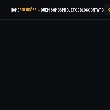
/
PROJETO ELÉTRICO UNIFAMILIAR
SOLUÇÕES
HOME
QUEM SOMOS
PROJETOS
BLOG
CONTATO