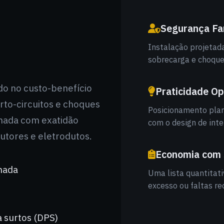
Segurança Fa
Instalação projetada
sobrecarga e choque
do no custo-benefício
Praticidade Op
urto-circuitos e choques
Posicionamento plan
onada com exatidão
com o design de inter
utores e eletrodutos.
Economia com 
mada
Uma lista quantitat
excesso ou faltas re
 surtos (DPS)