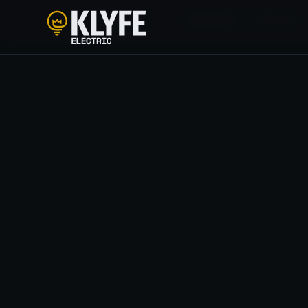
HOME
/
SOLUÇÕES
/
ENGENHARIA ELÉTRICA
Klyfe Electric