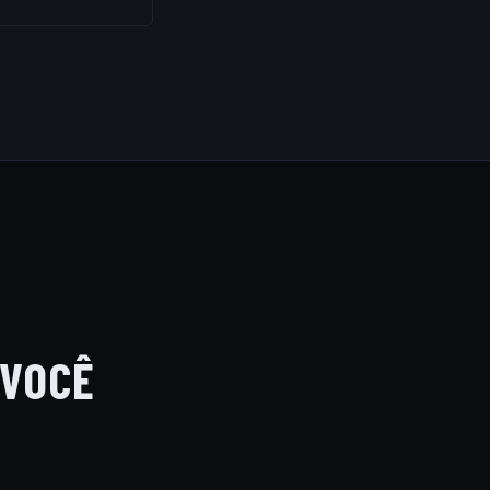
uipamentos de
avermelha e
 VOCÊ