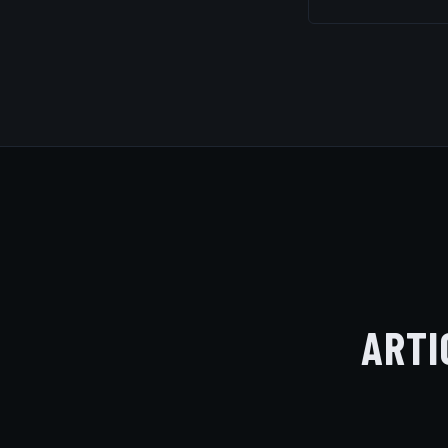
Analisamos painé
proteção individ
emitimos o Pront
ARTI