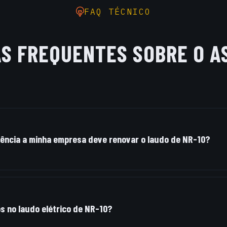
FAQ TÉCNICO
AS FREQUENTES SOBRE O A
ência a minha empresa deve renovar o laudo de NR-10?
recomendada é anual para a vistoria técnica e emissão
ncipalmente em ambientes industriais de regime contí
s comerciais expostos à umidade/salinidade.
s no laudo elétrico de NR-10?