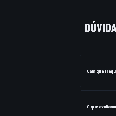
DÚVID
Com que frequ
A periodicidade 
instalações, pri
estabelecimento
O que avaliamo