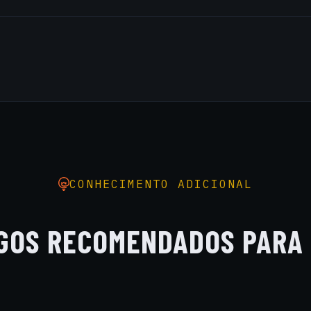
is elétricos, aterramentos, diagramas unifilares, eq
ual (EPI) e coletiva (EPC), realizamos termografia infr
uário de Instalações Elétricas (PIE).
CONHECIMENTO ADICIONAL
GOS RECOMENDADOS PARA