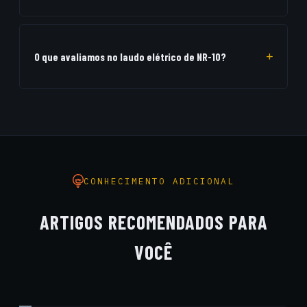
A periodicidade recomendada é anual para a vistoria técnica e
emissão de laudo das instalações, principalmente em
ambientes industriais de regime contínuo ou estabelecimentos
O que avaliamos no laudo elétrico de NR-10?
comerciais expostos à umidade/salinidade.
Analisamos painéis elétricos, aterramentos, diagramas
unifilares, equipamentos de proteção individual (EPI) e
coletiva (EPC), realizamos termografia infravermelha e
emitimos o Prontuário de Instalações Elétricas (PIE).
CONHECIMENTO ADICIONAL
ARTIGOS RECOMENDADOS PARA
VOCÊ