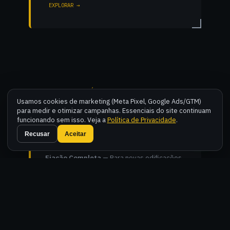
EXPLORAR →
— SERVIÇOS TÉCNICOS —
Usamos cookies de marketing (Meta Pixel, Google Ads/GTM)
para medir e otimizar campanhas. Essenciais do site continuam
funcionando sem isso. Veja a
Política de Privacidade
.
Instalações Novas
Fal
Recusar
Aceitar
Fiação Completa
— Para novas edificações
residenciais e comerciais.
Quadros de Distribuição
— Montagem e
organização técnica de QDCs.
Iluminação Especializada
— LED, trilhos
eletrificados e spots.