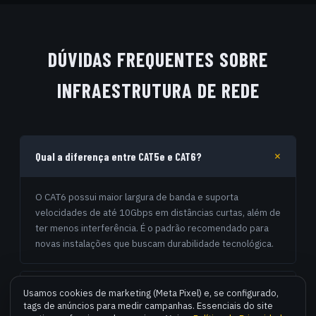
DÚVIDAS FREQUENTES SOBRE
INFRAESTRUTURA DE REDE
Qual a diferença entre CAT5e e CAT6?
O CAT6 possui maior largura de banda e suporta
velocidades de até 10Gbps em distâncias curtas, além de
ter menos interferência. É o padrão recomendado para
novas instalações que buscam durabilidade tecnológica.
Por que o Wi-Fi da minha casa é lento em alguns
Usamos cookies de marketing (Meta Pixel) e, se configurado,
tags de anúncios para medir campanhas. Essenciais do site
cômodos?