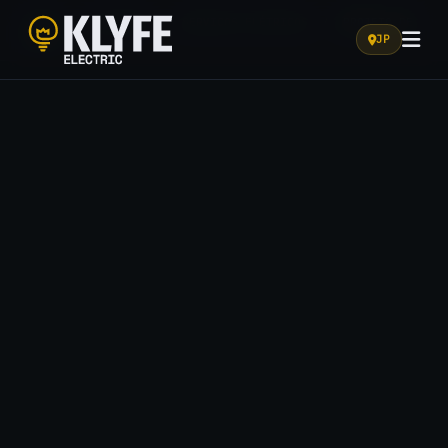
HOME
/
SOLUÇÕES
/
SERVIÇOS ELÉTRICOS
/
PROJETO DE
REDE
JP
Klyfe Electric