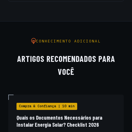
Analisamos painéis elétricos, aterramentos, diagramas
unifilares, equipamentos de proteção individual (EPI) e
coletiva (EPC), realizamos termografia infravermelha e
emitimos o Prontuário de Instalações Elétricas (PIE).
CONHECIMENTO ADICIONAL
ARTIGOS RECOMENDADOS PARA
VOCÊ
Compra & Confiança | 10 min
Quais os Documentos Necessários para
Instalar Energia Solar? Checklist 2026