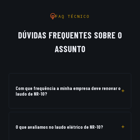
FAQ TÉCNICO
DÚVIDAS FREQUENTES SOBRE O
ASSUNTO
Com que frequência a minha empresa deve renovar o
laudo de NR-10?
A periodicidade recomendada é anual para a vistoria técnica e
emissão de laudo das instalações, principalmente em
ambientes industriais de regime contínuo ou estabelecimentos
O que avaliamos no laudo elétrico de NR-10?
comerciais expostos à umidade/salinidade.