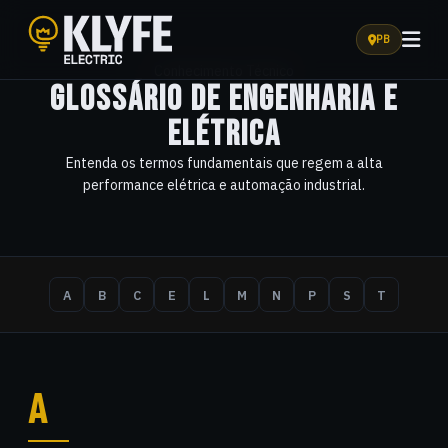
PB
Klyfe Electric
Conhecimento Técnico
GLOSSÁRIO DE ENGENHARIA E
ELÉTRICA
Entenda os termos fundamentais que regem a alta
performance elétrica e automação industrial.
A
B
C
E
L
M
N
P
S
T
A