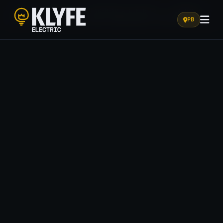
HOME
/
SOLUÇÕES
/
ENGENHARIA ELÉTRICA
/
LAUDOS E
ESTUDO DE VIABILIDADE PARA CARREGADORES ELÉTRICOS
PB
Klyfe Electric