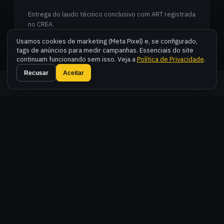
Entrega do laudo técnico conclusivo com ART registrada
no CREA.
Usamos cookies de marketing (Meta Pixel) e, se configurado,
tags de anúncios para medir campanhas. Essenciais do site
continuam funcionando sem isso. Veja a
Política de Privacidade
.
Fal
Recusar
Aceitar
DÚVIDAS FREQUENTES
DÚVIDAS COMUNS SOBRE O
SERVIÇO
Por que o condomínio precisa de um laudo de