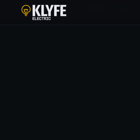
HOME
/
SOLUÇÕES
/
ENGENHARIA ELÉTRICA
Klyfe Electric