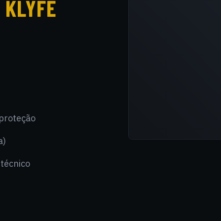
 KLYFE
 proteção
a)
técnico