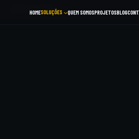
/
PROJETO ELÉTRICO
SOLUÇÕES
HOME
QUEM SOMOS
PROJETOS
BLOG
CONT