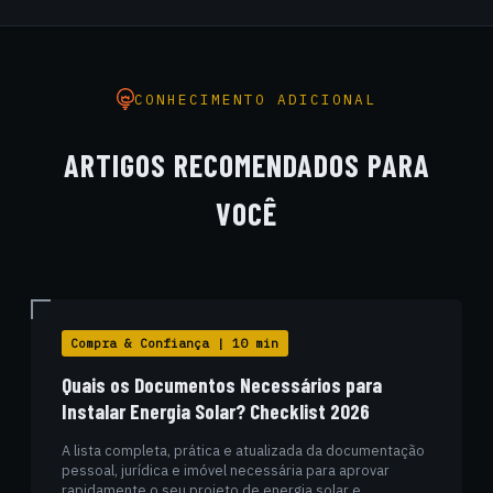
dos equipamentos, deslocamento de engenheiros e equipe
técnica de instalação para municípios do interior da Paraíba,
Pernambuco e Rio Grande do Norte já está incluso na
proposta, sem surpresas no decorrer da obra.
CONHECIMENTO ADICIONAL
ARTIGOS RECOMENDADOS PARA
VOCÊ
Compra & Confiança | 10 min
Quais os Documentos Necessários para
Instalar Energia Solar? Checklist 2026
A lista completa, prática e atualizada da documentação
pessoal, jurídica e imóvel necessária para aprovar
rapidamente o seu projeto de energia solar e