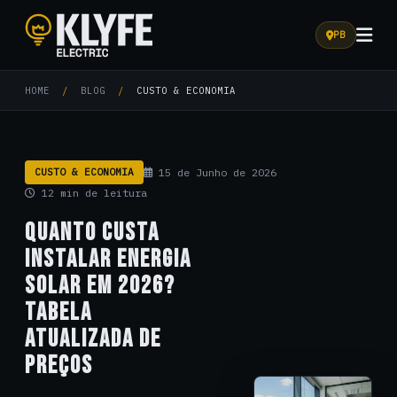
PB
Klyfe Electric
HOME
/
BLOG
/
CUSTO & ECONOMIA
CUSTO & ECONOMIA
15 de Junho de 2026
12 min de leitura
QUANTO CUSTA
INSTALAR ENERGIA
SOLAR EM 2026?
TABELA
ATUALIZADA DE
PREÇOS