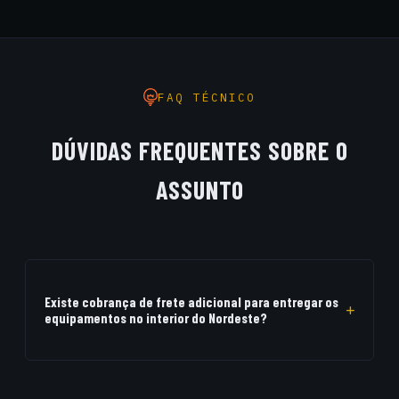
FAQ TÉCNICO
DÚVIDAS FREQUENTES SOBRE O
ASSUNTO
Existe cobrança de frete adicional para entregar os
equipamentos no interior do Nordeste?
Na Klyfe Electric, o orçamento apresentado é 100% Turnkey
final. Todo o custo logístico de frete com transporte seguro