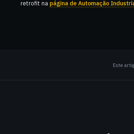
retrofit na
página de Automação Industria
Este art