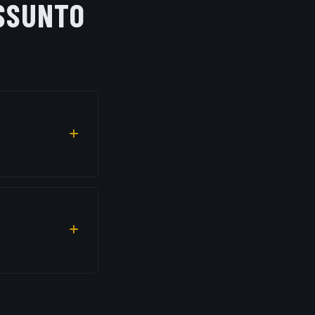
SSUNTO
a internet
as de acesso.
(linguagem
s operacionais