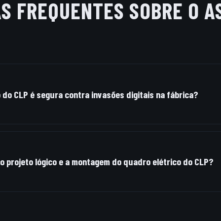
AS FREQUENTES SOBRE O A
do CLP é segura contra invasões digitais na fábrica?
ustriais operam em redes de controle locais isoladas d
ndo protocolos criptografados e controle rígido de senh
a o projeto lógico e a montagem do quadro elétrico do CLP?
senhamos a lógica de CLP nos padrões internacionais 
ógicos), montamos o painel físico e realizamos os teste