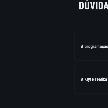
DÚVID
A programação 
Sim, os CLPs ind
pública, utiliza
A Klyfe realiz
Com certeza. De
Ladder, blocos l