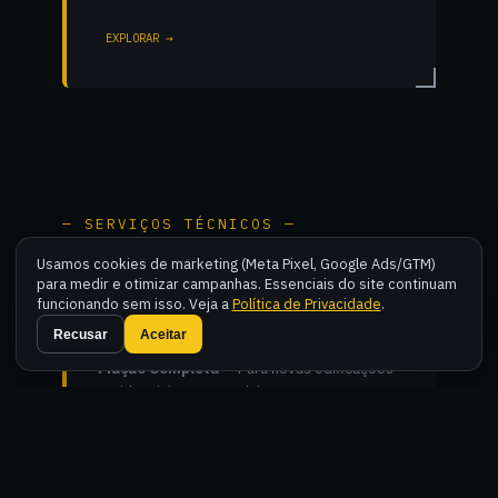
EXPLORAR →
— SERVIÇOS TÉCNICOS —
Usamos cookies de marketing (Meta Pixel, Google Ads/GTM)
para medir e otimizar campanhas. Essenciais do site continuam
funcionando sem isso. Veja a
Política de Privacidade
.
Instalações Novas
Fal
Recusar
Aceitar
Fiação Completa
— Para novas edificações
residenciais e comerciais.
Quadros de Distribuição
— Montagem e
organização técnica de QDCs.
Iluminação Especializada
— LED, trilhos