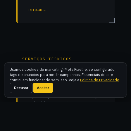
EXPLORAR →
— SERVIÇOS TÉCNICOS —
Usamos cookies de marketing (Meta Pixel) e, se configurado,
tags de anúncios para medir campanhas. Essenciais do site
continuam funcionando sem isso. Veja a
Política de Privacidade
.
Instalações Novas
Fal
Recusar
Aceitar
Fiação Completa
— Para novas edificações
residenciais e comerciais.
Quadros de Distribuição
— Montagem e
organização técnica de QDCs.
Iluminação Especializada
— LED, trilhos