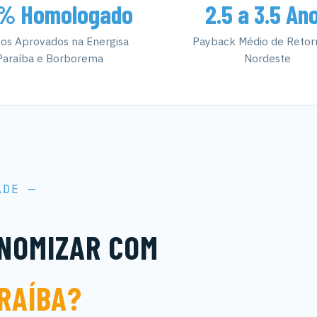
% Homologado
2.5 a 3.5 An
tos Aprovados na Energisa
Payback Médio de Retor
Paraíba e Borborema
Nordeste
ADE —
ONOMIZAR COM
RAÍBA?