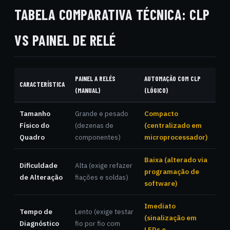
TABELA COMPARATIVA TÉCNICA: CLP
VS PAINEL DE RELÉ
PAINEL A RELÉS
AUTOMAÇÃO COM CLP
CARACTERÍSTICA
(MANUAL)
(LÓGICO)
Tamanho
Grande e pesado
Compacto
Físico do
(dezenas de
(centralizado em
Quadro
componentes)
microprocessador)
Baixa (alterado via
Dificuldade
Alta (exige refazer
programação de
de Alteração
fiações e soldas)
software)
Imediato
Tempo de
Lento (exige testar
(sinalização em
Diagnóstico
fio por fio com
LEDs e