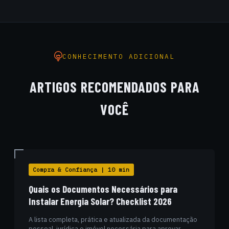
internacionais (linguagem Ladder, blocos lógicos), montamos
o painel físico e realizamos os testes operacionais presenciais
de comissionamento.
CONHECIMENTO ADICIONAL
ARTIGOS RECOMENDADOS PARA
VOCÊ
Compra & Confiança | 10 min
Quais os Documentos Necessários para
Instalar Energia Solar? Checklist 2026
A lista completa, prática e atualizada da documentação
pessoal, jurídica e imóvel necessária para aprovar