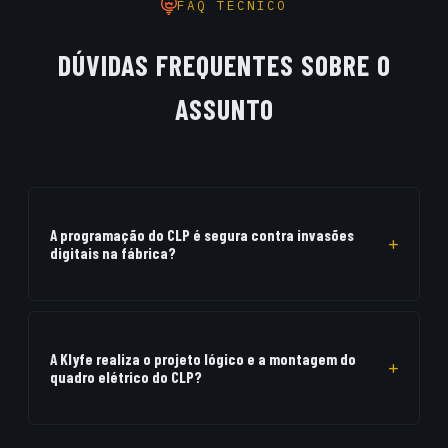
FAQ TÉCNICO
DÚVIDAS FREQUENTES SOBRE O
ASSUNTO
A programação do CLP é segura contra invasões
digitais na fábrica?
Sim, os CLPs industriais operam em redes de controle locais
isoladas da internet pública, utilizando protocolos
criptografados e controle rígido de senhas de acesso.
A Klyfe realiza o projeto lógico e a montagem do
quadro elétrico do CLP?
Com certeza. Desenhamos a lógica de CLP nos padrões