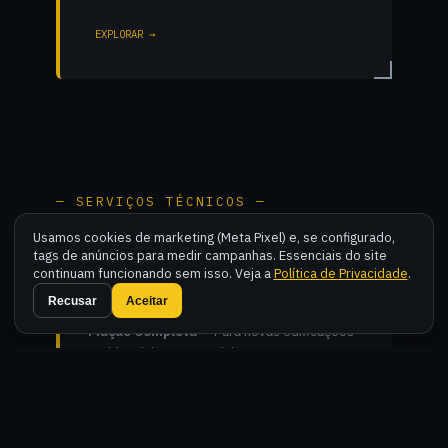
EXPLORAR →
— SERVIÇOS TÉCNICOS —
Usamos cookies de marketing (Meta Pixel) e, se configurado,
tags de anúncios para medir campanhas. Essenciais do site
continuam funcionando sem isso. Veja a
Política de Privacidade
.
Instalações Novas
Fal
Recusar
Aceitar
Fiação Completa
— Para novas edificações
residenciais e comerciais.
Quadros de Distribuição
— Montagem e
organização técnica de QDCs.
Iluminação Especializada
— LED, trilhos